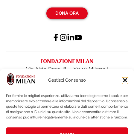
DONA ORA
FONDAZIONE MILAN
Via Aldo Rossi 8 – 20149 Milano |
fondazione@acmilan.com
| Tel
(+39) 02-
Gestisci Consenso
62284522
| Fax (+39) 02-62284551
Per fornire le migliori esperienze, utilizziamo tecnologie come i cookie per
memorizzare e/o accedere alle informazioni del dispositivo. Il consenso a
PRIVACY POLICY
queste tecnologie ci permetterà di elaborare dati come il comportamento
COOKIE POLICY
di navigazione o ID unici su questo sito. Non acconsentire o ritirare il
consenso può influire negativamente su alcune caratteristiche e funzioni.
BILANCI E DOCUMENTI
NOTE LEGALI e WHISTLEBLOWING