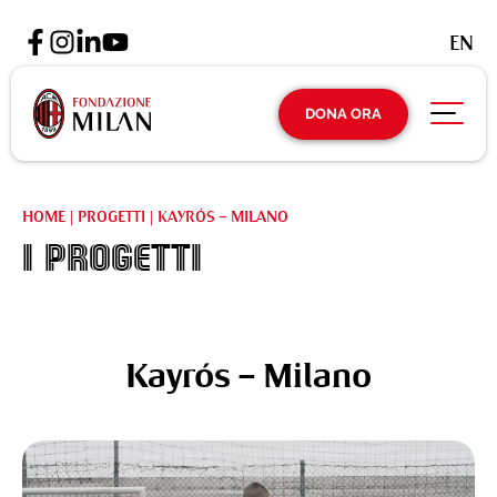
EN
DONA ORA
HOME
|
PROGETTI
|
KAYRÓS – MILANO
I Progetti
Kayrós – Milano