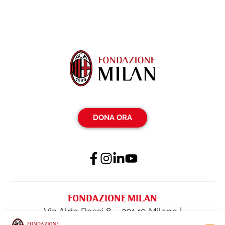
DONA ORA
FONDAZIONE MILAN
Via Aldo Rossi 8 – 20149 Milano |
fondazione@acmilan.com
| Tel
(+39) 02-