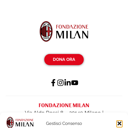
DONA ORA
FONDAZIONE MILAN
Via Aldo Rossi 8 – 20149 Milano |
fondazione@acmilan.com
| Tel
(+39) 02-
Gestisci Consenso
62284522
| Fax (+39) 02-62284551