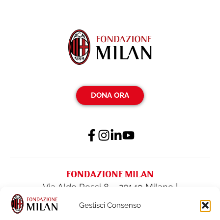
DONA ORA
FONDAZIONE MILAN
Via Aldo Rossi 8 – 20149 Milano |
fondazione@acmilan.com
| Tel
(+39) 02-
Gestisci Consenso
62284522
| Fax (+39) 02-62284551