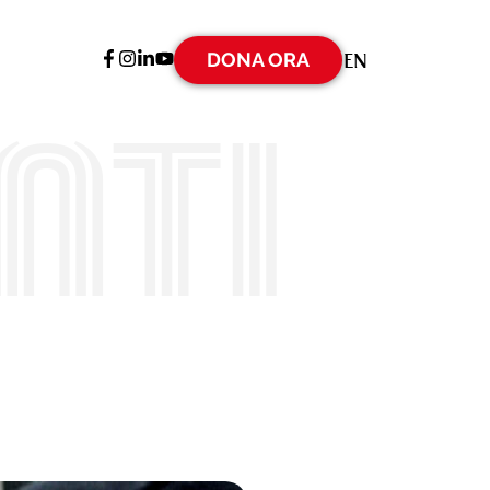
DONA ORA
EN
nti