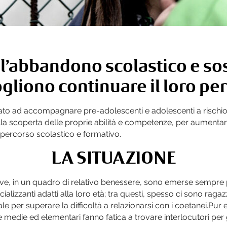
 l’abbandono scolastico e sos
gliono continuare il loro pe
icato ad accompagnare pre-adolescenti e adolescenti a rischio
lla scoperta delle proprie abilità e competenze, per aumentare 
l percorso scolastico e formativo.
LA SITUAZIONE
ve, in un quadro di relativo benessere, sono emerse sempre pi
cializzanti adatti alla loro età; tra questi, spesso ci sono rag
per superare la difficoltà a relazionarsi con i coetanei.Pur 
 medie ed elementari fanno fatica a trovare interlocutori per 