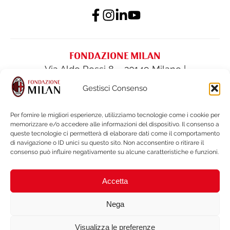
FONDAZIONE MILAN
Via Aldo Rossi 8 – 20149 Milano |
fondazione@acmilan.com
| Tel
(+39) 02-
Gestisci Consenso
62284522
| Fax (+39) 02-62284551
Per fornire le migliori esperienze, utilizziamo tecnologie come i cookie per
memorizzare e/o accedere alle informazioni del dispositivo. Il consenso a
PRIVACY POLICY
queste tecnologie ci permetterà di elaborare dati come il comportamento
COOKIE POLICY
di navigazione o ID unici su questo sito. Non acconsentire o ritirare il
consenso può influire negativamente su alcune caratteristiche e funzioni.
FINANCIAL STATEMENTS & DOCUMENTS
LEGAL NOTES & WHISTLEBLOWING
Accetta
BRAND PROTECTION
ACCESSIBILITY
Nega
Visualizza le preferenze