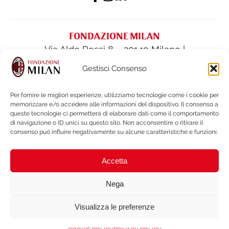
FONDAZIONE MILAN
Via Aldo Rossi 8 – 20149 Milano |
fondazione@acmilan.com
| Tel
(+39) 02-
Gestisci Consenso
62284522
| Fax (+39) 02-62284551
Per fornire le migliori esperienze, utilizziamo tecnologie come i cookie per
memorizzare e/o accedere alle informazioni del dispositivo. Il consenso a
PRIVACY POLICY
queste tecnologie ci permetterà di elaborare dati come il comportamento
COOKIE POLICY
di navigazione o ID unici su questo sito. Non acconsentire o ritirare il
consenso può influire negativamente su alcune caratteristiche e funzioni.
FINANCIAL STATEMENTS & DOCUMENTS
LEGAL NOTES & WHISTLEBLOWING
Accetta
BRAND PROTECTION
ACCESSIBILITY
Nega
Visualizza le preferenze
Copyright © 2026 Fondazionemilan.org . Tutti i diritti riservati. Non
duplicare o ridistribuire in nessuna forma. Codice Fiscale: 97340600150. |