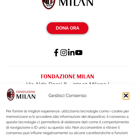
DONA ORA
FONDAZIONE MILAN
Via Aldo Rossi 8 – 20149 Milano |
fondazione@acmilan.com
| Tel
(+39) 02-
Gestisci Consenso
62284522
| Fax (+39) 02-62284551
Per fornire le migliori esperienze, utilizziamo tecnologie come i cookie per
memorizzare e/o accedere alle informazioni del dispositivo. Il consenso a
PRIVACY POLICY
queste tecnologie ci permetterà di elaborare dati come il comportamento
COOKIE POLICY
di navigazione o ID unici su questo sito. Non acconsentire o ritirare il
consenso può influire negativamente su alcune caratteristiche e funzioni.
BILANCI E DOCUMENTI