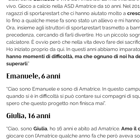
vivo. Gioco a calcio nella ASD Amatrice da 10 anni. Nel 20
ragazzi di sport4restart che ci hanno aiutato molto a
cresc
Io fino a qualche mese fa sono stato un allievo e mi hanno 
Ora, insieme agli istruttori di sport4restart trasmetto a ba
precedenza, cercando di farli divertire. Ho un piccolo sogn
calciatore. È ovvio però che nella vita devo fare dei sacrific
Ho iniziato proprio da qui. In questi anni abbiamo imparat
hanno momenti di difficoltà, ma che ognuno di noi ha de
superarli
.”
Emanuele, 6 anni
“Ciao sono Emanuele e sono di Amatrice. In questo campus
quando si è in difficoltà si può contare sui compagni di squ
spero che questo progetto non finisca mai”.
Giulia, 16 anni
“Ciao, sono
Giulia
, ho 16 anni e abito ad Amatrice.
Amo il 
giocare con l’Amatrice qualche anno fa che però aveva so