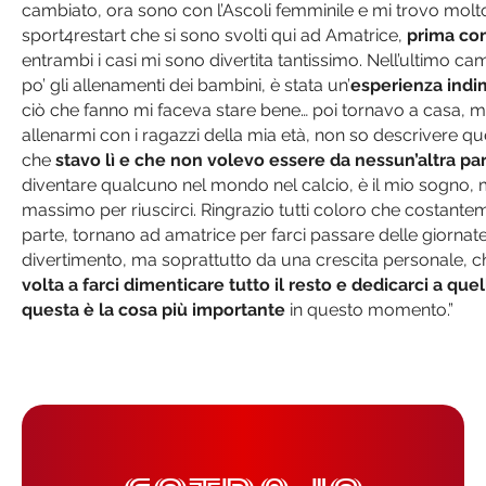
cambiato, ora sono con l’Ascoli femminile e mi trovo molt
sport4restart che si sono svolti qui ad Amatrice,
prima com
entrambi i casi mi sono divertita tantissimo. Nell’ultimo ca
po’ gli allenamenti dei bambini, è stata un’
esperienza indi
ciò che fanno mi faceva stare bene… poi tornavo a casa, 
allenarmi con i ragazzi della mia età, non so descrivere q
che
stavo lì e che non volevo essere da nessun’altra pa
diventare qualcuno nel mondo nel calcio, è il mio sogno,
massimo per riuscirci. Ringrazio tutti coloro che costant
parte, tornano ad amatrice per farci passare delle giornate
divertimento, ma soprattutto da una crescita personale, c
volta a farci dimenticare tutto il resto e dedicarci a quel
questa è la cosa più importante
in questo momento.”