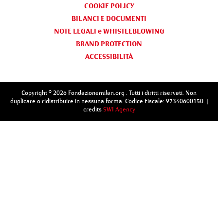
COOKIE POLICY
BILANCI E DOCUMENTI
NOTE LEGALI e WHISTLEBLOWING
BRAND PROTECTION
ACCESSIBILITÀ
Copyright © 2026 Fondazionemilan.org . Tutti i diritti riservati. Non
duplicare o ridistribuire in nessuna forma. Codice Fiscale: 97340600150. |
credits
SWI Agency