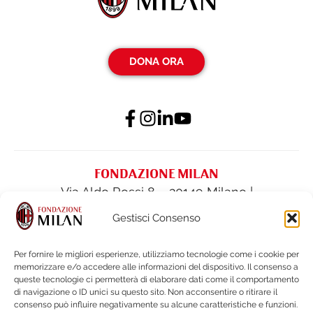
DONA ORA
FONDAZIONE MILAN
Via Aldo Rossi 8 – 20149 Milano |
fondazione@acmilan.com
| Tel
(+39) 02-
Gestisci Consenso
62284522
| Fax (+39) 02-62284551
Per fornire le migliori esperienze, utilizziamo tecnologie come i cookie per
memorizzare e/o accedere alle informazioni del dispositivo. Il consenso a
PRIVACY POLICY
queste tecnologie ci permetterà di elaborare dati come il comportamento
COOKIE POLICY
di navigazione o ID unici su questo sito. Non acconsentire o ritirare il
consenso può influire negativamente su alcune caratteristiche e funzioni.
BILANCI E DOCUMENTI