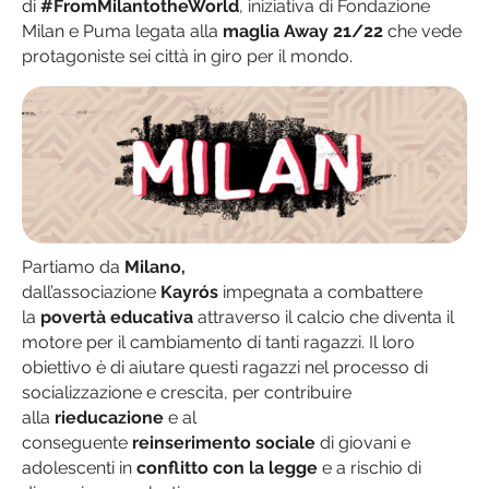
di
#FromMilantotheWorld
, iniziativa di Fondazione
Milan e Puma legata alla
maglia Away 21/22
che vede
protagoniste sei città in giro per il mondo.
Partiamo da
Milano,
dall’associazione
Kayrós
impegnata a combattere
la
povertà educativa
attraverso il calcio che diventa il
motore per il cambiamento di tanti ragazzi. Il loro
obiettivo è di aiutare questi ragazzi nel processo di
socializzazione e crescita, per contribuire
alla
rieducazione
e al
conseguente
reinserimento
sociale
di giovani e
adolescenti in
conflitto con la legge
e a rischio di