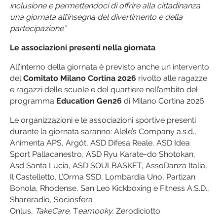
inclusione e permettendoci di offrire alla cittadinanza
una giornata all’insegna del divertimento e della
partecipazione”
Le associazioni presenti nella giornata
All’interno della giornata è previsto anche un intervento
del
Comitato Milano Cortina 2026
rivolto alle ragazze
e ragazzi delle scuole e del quartiere nell’ambito del
programma
Education Gen26
di Milano Cortina 2026.
Le organizzazioni e le associazioni sportive presenti
durante la giornata saranno: Alele’s Company a.s.d.,
Animenta APS, Argót, ASD Difesa Reale, ASD Idea
Sport Pallacanestro, ASD Ryu Karate-do Shotokan,
Asd Santa Lucia, ASD SOULBASKET, AssoDanza Italia,
Il Castelletto, L’Orma SSD, Lombardia Uno, Partizan
Bonola, Rhodense, San Leo Kickboxing e Fitness A.S.D.,
Shareradio, Sociosfera
Onlus,
TakeCare,
T
eamooky,
Zerodiciotto.