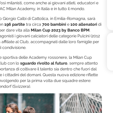
fosi milanisti, come anche ai giovani atleti, educatori e
AC Milan Academy, in Italia e in tutto il mondo.
 Giorgio Calbi di Cattolica, in Emilia-Romagna, sarà
ben
196 partite
tra circa
700 bambini
e
100 allenatori
di
er dare vita alla
Milan Cup 2023 by Banco BPM
.
gonisti i giovani calciatori delle categorie Pulcini (2012
à affiliate al Club, accompagnati dalle loro famiglie per
 condivisione.
ne sportiva delle Academy rossonere, la Milan Cup
Club con lo
sguardo rivolto al futuro
, sempre attento
tanza di coltivare il talento sia dentro che fuori dal
 cittadini del domani. Questa nuova edizione riflette
involgendo per la prima volta due squadre estere:
dorf (Svizzera).