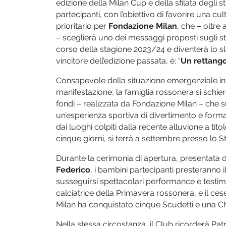
edizione della Milan Cup e della sfilata degli s
partecipanti, con l’obiettivo di favorire una c
prioritario per
Fondazione Milan
, che – oltr
– sceglierà uno dei messaggi proposti sugli stri
corso della stagione 2023/24 e diventerà lo s
vincitore dell’edizione passata, è: “
Un rettango
Consapevole della situazione emergenziale in 
manifestazione, la famiglia rossonera si schie
fondi – realizzata da Fondazione Milan – che 
un’esperienza sportiva di divertimento e form
dai luoghi colpiti dalla recente alluvione a ti
cinque giorni, si terrà a settembre presso lo S
Durante la cerimonia di apertura, presentata 
Federico
, i bambini partecipanti presteranno i
susseguirsi spettacolari performance e testi
calciatrice della Primavera rossonera, e il ce
Milan ha conquistato cinque Scudetti e una 
Nella stessa circostanza, il Club ricorderà Patr