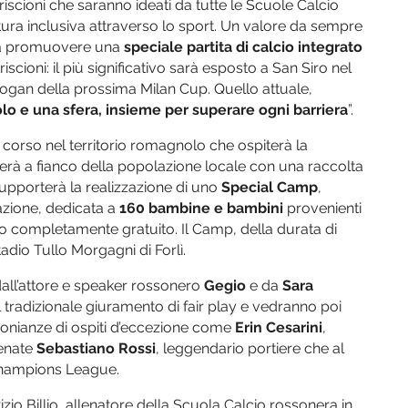
triscioni che saranno ideati da tutte le Scuole Calcio
ultura inclusiva attraverso lo sport. Un valore da sempre
e a promuovere una
speciale partita di calcio integrato
scioni: il più significativo sarà esposto a San Siro nel
logan della prossima Milan Cup. Quello attuale,
lo e una sfera, insieme per superare ogni barriera
”.
corso nel territorio romagnolo che ospiterà la
rerà a fianco della popolazione locale con una raccolta
supporterà la realizzazione di uno
Special Camp
,
azione, dedicata a
160 bambine e bambini
provenienti
tolo completamente gratuito. Il Camp, della durata di
tadio Tullo Morgagni di Forlì.
dall’attore e speaker rossonero
Gegio
e da
Sara
l tradizionale giuramento di fair play e vedranno poi
monianze di ospiti d’eccezione come
Erin Cesarini
,
senate
Sebastiano Rossi
, leggendario portiere che al
Champions League.
izio Billio, allenatore della Scuola Calcio rossonera in