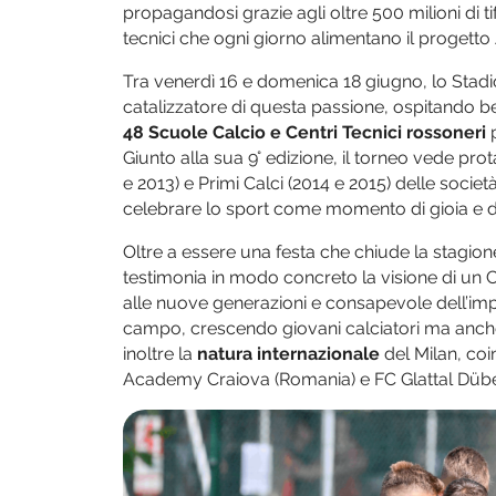
propagandosi grazie agli oltre 500 milioni di ti
tecnici che ogni giorno alimentano il progetto 
Tra venerdì 16 e domenica 18 giugno, lo Stadio
catalizzatore di questa passione, ospitando 
48 Scuole Calcio e Centri Tecnici rossoneri
p
Giunto alla sua 9° edizione, il torneo vede prota
e 2013) e Primi Calci (2014 e 2015) delle societ
celebrare lo sport come momento di gioia e di
Oltre a essere una festa che chiude la stagio
testimonia in modo concreto la visione di un 
alle nuove generazioni e consapevole dell’impor
campo, crescendo giovani calciatori ma anche i
inoltre la
natura internazionale
del Milan, co
Academy Craiova (Romania) e FC Glattal Düben