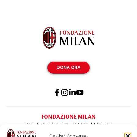
DONA ORA
FONDAZIONE MILAN
Via Aldo Rossi 8 – 20149 Milano |
fondazione@acmilan.com
| Tel
(+39) 02-
Gestisci Consenso