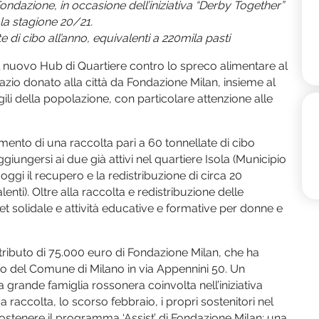
ondazione, in occasione dell’iniziativa “Derby Together”
la stagione 20/21.
 di cibo all’anno, equivalenti a 220mila pasti
 il nuovo Hub di Quartiere contro lo spreco alimentare al
azio donato alla città da Fondazione Milan, insieme al
ili della popolazione, con particolare attenzione alle
ento di una raccolta pari a 60 tonnellate di cibo
ggiungersi ai due già attivi nel quartiere Isola (Municipio
ggi il recupero e la redistribuzione di circa 20
enti). Oltre alla raccolta e redistribuzione delle
t solidale e attività educative e formative per donne e
ntributo di 75.000 euro di Fondazione Milan, che ha
io del Comune di Milano in via Appennini 50. Un
 grande famiglia rossonera coinvolta nell’iniziativa
a raccolta, lo scorso febbraio, i propri sostenitori nel
stenere il programma ‘Assist’ di Fondazione Milan: una