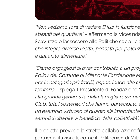
“Non vediamo l’ora di vedere l’Hub in funzione
abitanti del quartiere”
– affermano la Vicesind
Scavuzzo e l’assessore alle Politiche sociali e 
che integra diverse realtà, pensata per potenzi
e dall’aiuto alimentare.”
“Siamo orgogliosi di aver contribuito a un prog
Policy del Comune di Milano: la Fondazione M
per le categorie più fragili, rispondendo alle 
territorio
– spiega il Presidente di Fondazione 
alla grande generosità della famiglia rossone
Club, tutti i sostenitori che hanno partecipato a
un esempio virtuoso di quanto sia importante 
semplici cittadini, a beneficio della collettività”.
Il progetto prevede la stretta collaborazione 
partner istituzionali, come il Politecnico di M