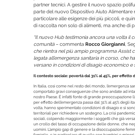
partner tecnici. A gestire il nuovo spazio pol
parte del nuovo Dispositivo Aiuto Alimentare n
particolare alle esigenze dei più piccoli, e qu
di raccolta non solo di alimenti, ma anche di pr
“Il nuovo Hub testimonia ancora una volta il 
comunità
– commenta
Rocco Giorgianni
, Se
che rientra nel più ampio programma Assist ch
legata all’emergenza sanitaria in corso, che h
versano in condizioni di disagio economico e s
Il contesto sociale: povertà dal 31% al 45%, per effett
In Italia, così come nel resto del mondo, l’emergenza s
comportato gravi conseguenze che sono andate ad intac
nostro Paese. È infatti fonte di grande preoccupazione l’
per effetto dell’emergenza passa dal 31% al 45% degli itali
volta, hanno sperimentato condizioni di disagio e si sono 
territoriali per richiedere un sostegno. La crisi pandem
sociali, colpendo maggiormente i soggetti che già versava
un crollo del tasso di occupazione delle donne, che negl
uomini. L’ampio gap di genere e la disoccupazione fem
famiglie, e in particolare di quelle con bambini e minori