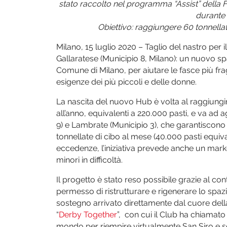
stato raccolto nel programma “Assist” della F
durante 
Obiettivo: raggiungere 60 tonnellate
Milano, 15 luglio 2020 – Taglio del nastro per
Gallaratese (Municipio 8, Milano): un nuovo sp
Comune di Milano, per aiutare le fasce più frag
esigenze dei più piccoli e delle donne.
La nascita del nuovo Hub è volta al raggiungim
all’anno, equivalenti a 220.000 pasti, e va ad a
9) e Lambrate (Municipio 3), che garantiscono o
tonnellate di cibo al mese (40.000 pasti equival
eccedenze, l’iniziativa prevede anche un marke
minori in difficoltà.
Il progetto è stato reso possibile grazie al co
permesso di ristrutturare e rigenerare lo spaz
sostegno arrivato direttamente dal cuore della
“
Derby Together
”, con cui il Club ha chiamato 
mondo per riempire virtualmente San Siro e so