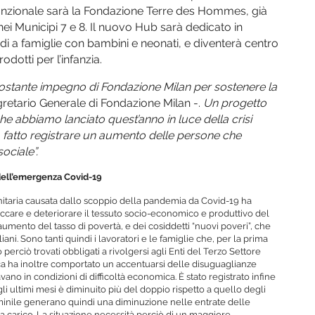
ifunzionale sarà la Fondazione Terre des Hommes, già
ei Municipi 7 e 8. Il nuovo Hub sarà dedicato in
indi a famiglie con bambini e neonati, e diventerà centro
odotti per l’infanzia.
costante impegno di Fondazione Milan per sostenere la
gretario Generale di Fondazione Milan -.
Un progetto
e abbiamo lanciato quest’anno in luce della crisi
a fatto registrare un aumento delle persone che
ociale”.
o dell’emergenza Covid-19
anitaria causata dallo scoppio della pandemia da Covid-19 ha
care e deteriorare il tessuto socio-economico e produttivo del
aumento del tasso di povertà, e dei cosiddetti “nuovi poveri”, che
ani. Sono tanti quindi i lavoratori e le famiglie che, per la prima
perciò trovati obbligati a rivolgersi agli Enti del Terzo Settore
ica ha inoltre comportato un accentuarsi delle disuguaglianze
no in condizioni di difficoltà economica. È stato registrato infine
i ultimi mesi è diminuito più del doppio rispetto a quello degli
minile generano quindi una diminuzione nelle entrate delle
 a carico. La situazione necessità perciò di un maggiore