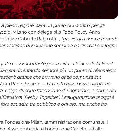
 a pieno regime, sarà un punto di incontro per gli
aco di Milano con delega alla Food Policy Anna
abitative Gabriele Rabaiotti -,
“grazie alla nuova formula
are l’azione di inclusione sociale a partire dal sostegno
etto così importante per la città, a fianco della Food
ilan sta diventando sempre più un punto di riferimento
crescenti istanze che arrivano dalle comunità sul
Milan Paolo Scaroni -.
Un aiuto reso possibile grazie
ra: colgo dunque l’occasione di ringraziare, a nome del
ll’iniziativa “Derby Together”. L’inaugurazione di oggi è
fare squadra tra pubblico e privato, ma anche tra
fra Fondazione Milan, l’amministrazione comunale, i
ilano, Assolombarda e Fondazione Cariplo, ed altri